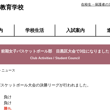
在校生・保護者の
教育学校
内
学校生活
入試案内
前期女子バスケットボール部 目黒区大会で3位になりました
> ニュース
区バスケットボール大会の決勝リーグが行われました。
7 負け
6 負け
36
勝ち