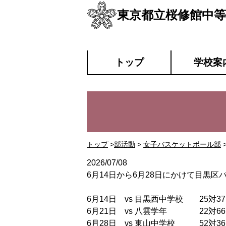
東京都立桜修館中等
トップ
学校案
トップ
>
部活動
>
女子バスケットボール部
2026/07/08
6月14日から6月28日にかけて目黒
6月14日 vs 目黒西中学校 25対3
6月21日 vs 八雲学年 22対6
6月28日 vs 東山中学校 52対