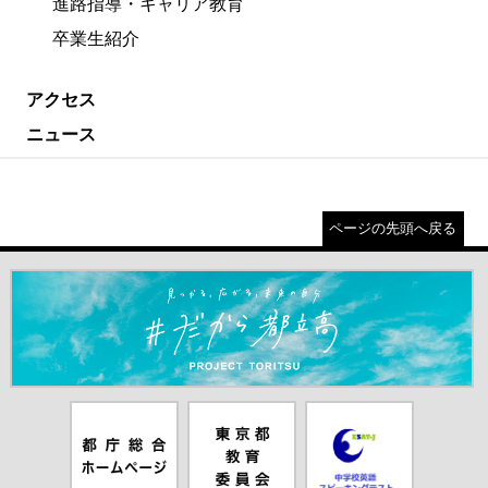
進路指導・キャリア教育
卒業生紹介
アクセス
ニュース
ページの先頭へ戻る
＃だから都立高（別ウインドウが開きます）
都庁総合ホー
東京都教員委
中学校英語ス
ムページ（別
員会（別ウイ
ピーキングテ
ウインドウが
ンドウが開き
スト（別ウイ