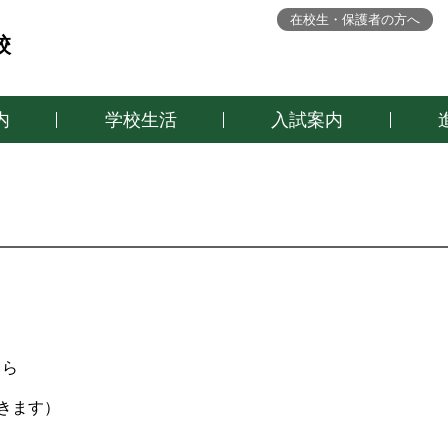
在校生・保護者の方へ
校
内
学校生活
入試案内
ちら
きます）