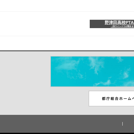
野津田高校PTA
（別ウインドウが開きま
＃だから都立高（別ウインドウが開き
都庁総合ホームペー
ンドウが開きます）