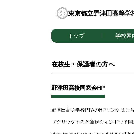
東京都立野津田高等学
トップ
学校案
在校生・保護者の方へ
野津田高校同窓会HP
野津田高等学校PTAのHPリンクはこ
（クリックすると新規ウィンドウで開
https://www.nozuta-aa.jp/pta/index.html