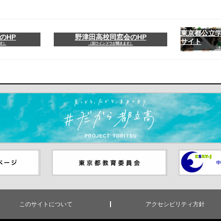
東京都公立
のHP
野津田高校同窓会のHP
サイト
す）
（別ウインドウが開きます）
（
ます）
ジ（別ウイ
東京都教員委員会（別ウインド
中学校英語
ウが開きます）
（別ウイン
このサイトについて
アクセシビリティ方針