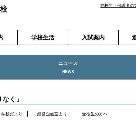
在校生・保護者の
校
内
学校生活
入試案内
ニュース
りなく」
学校だより
経営企画室より
受検生の方へ