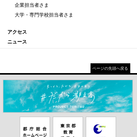
企業担当者さま
大学・専門学校担当者さま
アクセス
ニュース
ページの先頭へ戻る
＃だから都立高（別ウインドウが開きます）
都庁総合ホー
東京都教員委
中学校英語ス
ムページ（別
員会（別ウイ
ピーキングテ
ウインドウが
ンドウが開き
スト（別ウイ