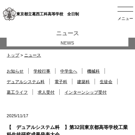
東京都立葛西工科高等学校 全日制
メニュー
ニュース
トップ
>
ニュース
お知らせ
学校行事
中学生へ
機械科
デュアルシステム科
電子科
建築科
生徒会
葛工ライフ
求人受付
インターンシップ受付
2025/11/17
デュアルシステム科
【 デュアルシステム科 】第32回東京都高等学校工業
科生徒研究成果発表大会