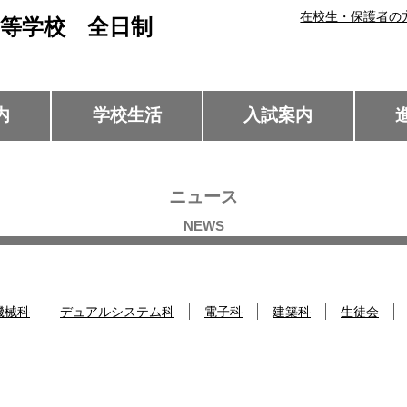
在校生・保護者の
等学校 全日制
内
学校生活
入試案内
ニュース
機械科
デュアルシステム科
電子科
建築科
生徒会