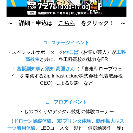
～ 詳細・申込は
こちら
をクリック！ ～
□ ステージイベント
・スペシャルサポーターの
ぺこぱ
（お笑い芸人）が
工科
高校生
と共に、各工科高校の魅力をPR
・
宮坂副知事
と
須知 高匡さん
（「自走型ロープウェ
イ」を開発するZip Infrastructure株式会社 代表取締役
CEO）による対談 など
□ フロアイベント
・ものづくりやデジタル技術の体験コーナー
（
ドローン操縦体験
、
3D
プリンタ体験
、
動作拡大型ス
ーツ着用体験
、LEDコースター製作、似顔絵製作 等）