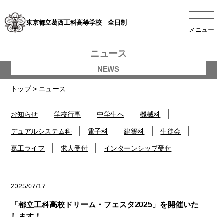
東京都立葛西工科高等学校 全日制
メニュー
ニュース
トップ
>
ニュース
お知らせ
学校行事
中学生へ
機械科
デュアルシステム科
電子科
建築科
生徒会
葛工ライフ
求人受付
インターンシップ受付
2025/07/17
お知らせ
「都立工科高校ドリーム・フェスタ2025」を開催いた
します！