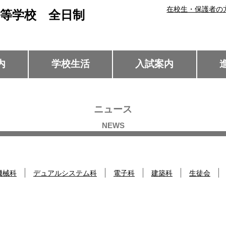
在校生・保護者の
等学校 全日制
内
学校生活
入試案内
ニュース
機械科
デュアルシステム科
電子科
建築科
生徒会