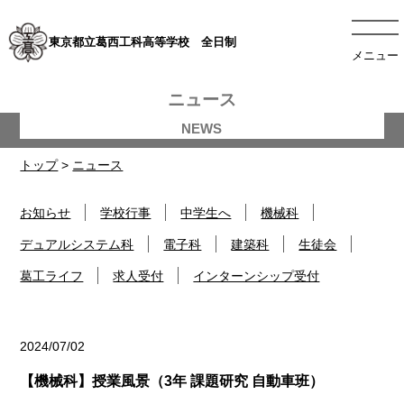
東京都立葛西工科高等学校 全日制
メニュー
ニュース
トップ
>
ニュース
お知らせ
学校行事
中学生へ
機械科
デュアルシステム科
電子科
建築科
生徒会
葛工ライフ
求人受付
インターンシップ受付
2024/07/02
機械科
【機械科】授業風景（3年 課題研究 自動車班）