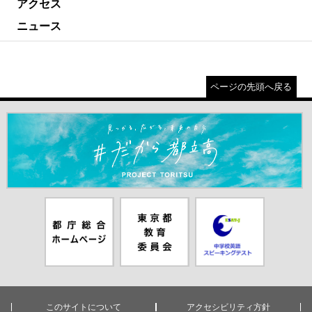
アクセス
ニュース
ページの先頭へ戻る
＃だから都立高（別ウインドウが開きます）
都庁総合ホー
東京都教員委
中学校英語ス
ムページ（別
員会（別ウイ
ピーキングテ
ウインドウが
ンドウが開き
スト（別ウイ
開きます）
ます）
ンドウが開き
ます）
このサイトについて
アクセシビリティ方針