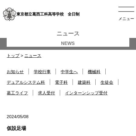
東京都立葛西工科高等学校 全日制
メニュー
ニュース
トップ
>
ニュース
お知らせ
学校行事
中学生へ
機械科
デュアルシステム科
電子科
建築科
生徒会
葛工ライフ
求人受付
インターンシップ受付
2024/05/08
建築科
仮設足場