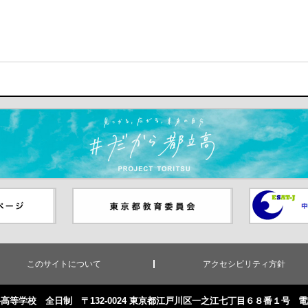
ます）
ジ（別ウイ
東京都教員委員会（別ウインド
中学校英語
ウが開きます）
（別ウイン
このサイトについて
アクセシビリティ方針
高等学校 全日制 〒132-0024 東京都江戸川区一之江七丁目６８番１号
電