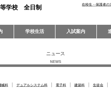
在校生・保護者の
等学校 全日制
内
学校生活
入試案内
ニュース
機械科
デュアルシステム科
電子科
建築科
生徒会