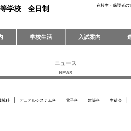
在校生・保護者の
等学校 全日制
内
学校生活
入試案内
ニュース
機械科
デュアルシステム科
電子科
建築科
生徒会