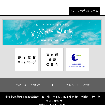
ページの先頭へ戻る
＃だから都立高（別ウインドウが開きます）
都庁総合ホー
東京都教員委
中学校英語ス
ムページ（別
員会（別ウイ
ピーキングテ
ウインドウが
ンドウが開き
スト（別ウイ
開きます）
ます）
ンドウが開き
ます）
このサイトについて
アクセシビリティ方針
東京都立葛西工科高等学校 全日制 〒132-0024 東京都江戸川区一之江七
丁目６８番１号