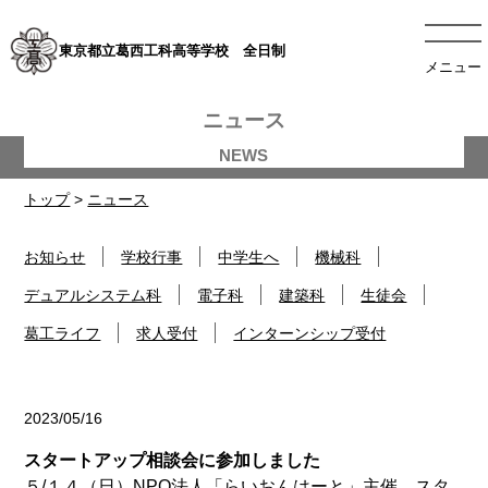
東京都立葛西工科高等学校 全日制
メニュー
ニュース
トップ
>
ニュース
お知らせ
学校行事
中学生へ
機械科
デュアルシステム科
電子科
建築科
生徒会
葛工ライフ
求人受付
インターンシップ受付
2023/05/16
中学生へ
スタートアップ相談会に参加しました
５/１４（日）NPO法人「らいおんはーと」主催 スタ