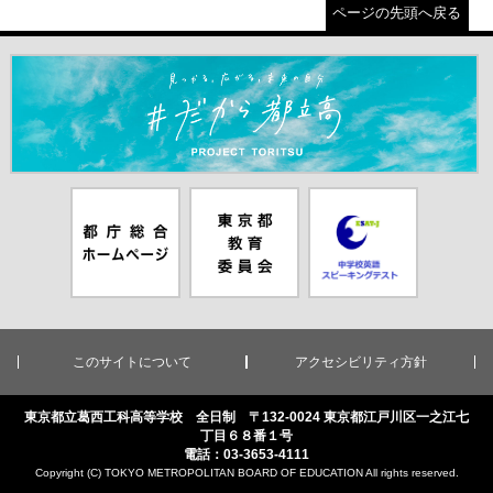
ページの先頭へ戻る
＃だから都立高（別ウインドウが開きます）
都庁総合ホー
東京都教員委
中学校英語ス
ムページ（別
員会（別ウイ
ピーキングテ
ウインドウが
ンドウが開き
スト（別ウイ
開きます）
ます）
ンドウが開き
ます）
このサイトについて
アクセシビリティ方針
東京都立葛西工科高等学校 全日制 〒132-0024 東京都江戸川区一之江七
丁目６８番１号
電話：03-3653-4111
Copyright (C) TOKYO METROPOLITAN BOARD OF EDUCATION All rights reserved.