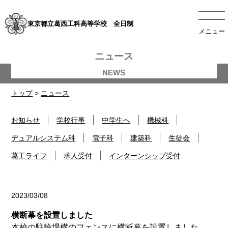
東京都立葛西工科高等学校 全日制
メニュー
ニュース
トップ
>
ニュース
お知らせ
学校行事
中学生へ
機械科
デュアルシステム科
電子科
建築科
生徒会
葛工ライフ
求人受付
インターンシップ受付
2023/03/08
お知らせ
横断幕を設置しました
本校の駐輪場横のフェンスに横断幕を設置しました