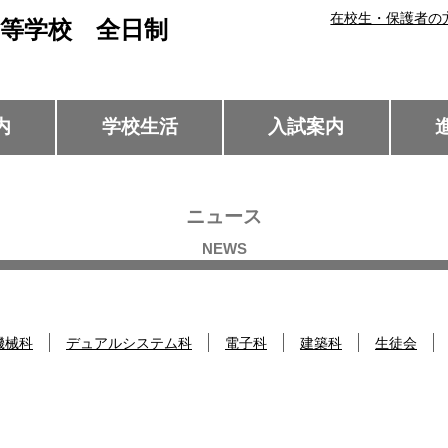
在校生・保護者の
等学校 全日制
内
学校生活
入試案内
ニュース
機械科
デュアルシステム科
電子科
建築科
生徒会