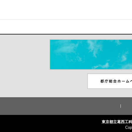
＃だから都立高（別ウインドウが開き
都庁総合ホームペー
ンドウが開きます）
東京都立葛西工科
Cop