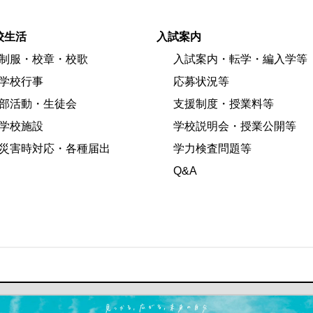
校生活
入試案内
制服・校章・校歌
入試案内・転学・編入学等
学校行事
応募状況等
部活動・生徒会
支援制度・授業料等
学校施設
学校説明会・授業公開等
災害時対応・各種届出
学力検査問題等
Q&A
ます）