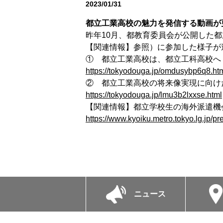
2023/01/31
お知らせ
都立工業高校の魅力を発信する動画が
昨年10月、都教育委員会が公開した
【関連情報】参照）に参加した様子が
① 都立工業高校は、都立工科高校へ
https://tokyodouga.jp/omdusybp6q8.ht
② 都立工業高校の将来像実現に向け
https://tokyodouga.jp/lmu3b2lxxse.html
【関連情報】都立学校生の海外派遣機
https://www.kyoiku.metro.tokyo.lg.jp/
ニュース