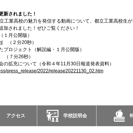
更新されました！
都立工業高校の魅力を発信する動画について、都立工業高校生
追加されました！ぜひご覧ください！
（１月公開版）
ml
（２分20秒）
たプロジェクト（解説編・１月公開版）
（７分26秒）
会の拡充について（令和４年11月30日報道発表資料）
press/press_release/2022/release20221130_02.htm
アクセス
学校説明会