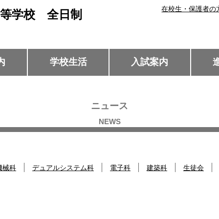
在校生・保護者の
等学校 全日制
内
学校生活
入試案内
ニュース
機械科
デュアルシステム科
電子科
建築科
生徒会