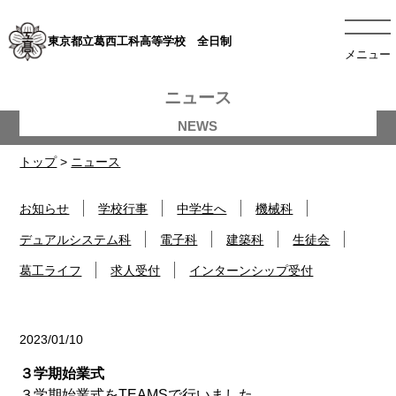
東京都立葛西工科高等学校 全日制
メニュー
ニュース
トップ
>
ニュース
お知らせ
学校行事
中学生へ
機械科
デュアルシステム科
電子科
建築科
生徒会
葛工ライフ
求人受付
インターンシップ受付
2023/01/10
学校行事
３学期始業式
３学期始業式をTEAMSで行いました。