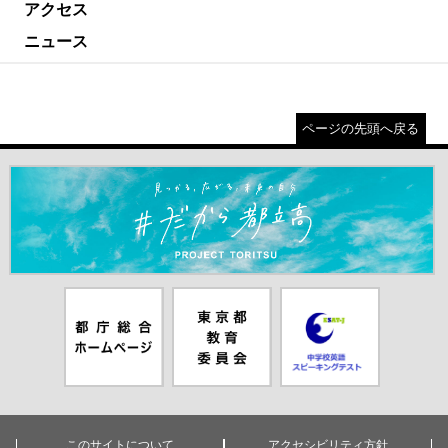
アクセス
ニュース
ページの先頭へ戻る
＃だから都立高（別ウインドウが開きます）
都庁総合ホー
東京都教員委
中学校英語ス
ムページ（別
員会（別ウイ
ピーキングテ
ウインドウが
ンドウが開き
スト（別ウイ
開きます）
ます）
ンドウが開き
ます）
このサイトについて
アクセシビリティ方針