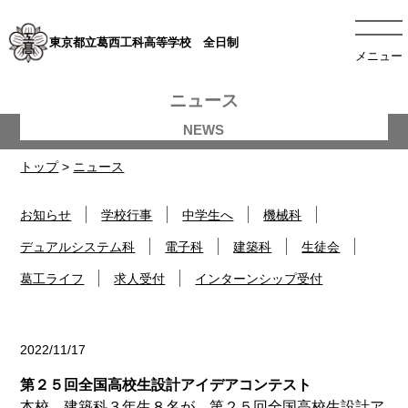
東京都立葛西工科高等学校 全日制
メニュー
ニュース
トップ
>
ニュース
お知らせ
学校行事
中学生へ
機械科
デュアルシステム科
電子科
建築科
生徒会
葛工ライフ
求人受付
インターンシップ受付
2022/11/17
建築科
第２５回全国高校生設計アイデアコンテスト
本校、建築科３年生８名が、第２５回全国高校生設計ア