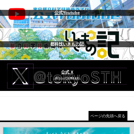
公式Youtube
都科技いきもの記
公式 X
（別ウインドウが開きます）
ページの先頭へ戻る
＃だから都立高（別ウインドウが開きます）