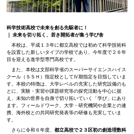
科学技術高校で未来を創る先駆者に！
｜ 未来を切り拓く、若き開拓者が集う学び舎
本校は、平成１３年に都立高校では初めて科学技術科
を設置した新しいタイプの学校であり、今年度で２６年
目を迎える進学型専門高校です。
また、本校は文部科学省のスーパーサイエンスハイス
クール（ＳＳＨ）指定校としてⅣ期指定を目指していま
す。本校の特徴は、大学レベルの充実した研究設備のも
とに、実験・実習や課題研究等の探究活動を中心に据
え、未知の世界を自身で切り拓いていく「学び」にあり
ます。フィールドワーク、大学・研究機関や企業との連
携、海外校との共同研究発表等の研修も充実していま
す。
さらに令和６年度、
都立高校で２３区初の創造理数科