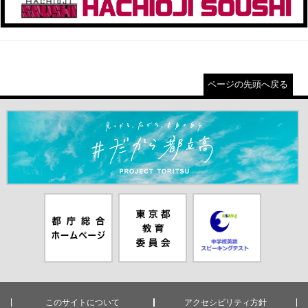
ページの先頭へ戻る
＃だから都立高（別ウインドウが開きます）
都庁総合ホー
東京都教員委
中学校英語ス
ムページ（別
員会（別ウイ
ピーキングテ
ウインドウが
ンドウが開き
スト（別ウイ
開きます）
ます）
ンドウが開き
ます）
このサイトについて
アクセシビリティ方針