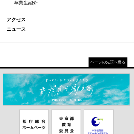
卒業生紹介
アクセス
ニュース
ページの先頭へ戻る
＃だから都立高（別ウインドウが開きます）
都庁総合ホー
東京都教員委
中学校英語ス
ムページ（別
員会（別ウイ
ピーキングテ
ウインドウが
ンドウが開き
スト（別ウイ