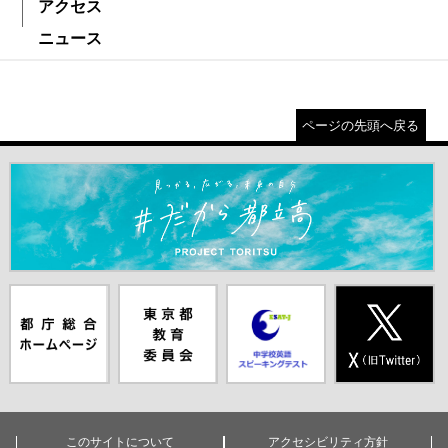
アクセス
ニュース
ページの先頭へ戻る
＃だから都立高（別ウインドウが開きます）
都庁総合ホー
東京都教員委
中学校英語ス
X(旧Twitter)
ムページ（別
員会（別ウイ
ピーキングテ
（別ウインド
ウインドウが
ンドウが開き
スト（別ウイ
ウが開きま
開きます）
ます）
ンドウが開き
す）
ます）
このサイトについて
アクセシビリティ方針