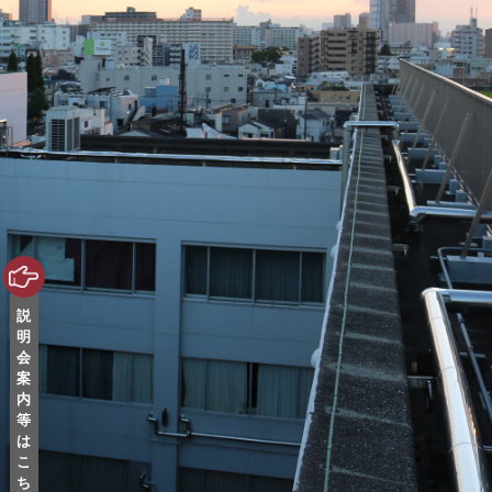
説
明
会
案
内
等
は
こ
ち