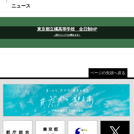
ニュース
東京都立橘高等学校 全日制HP
（別ウインドウが開きます）
ページの先頭へ戻る
＃だから都立高（別ウインドウが開きます）
都庁総合ホー
東京都教員委
中学校英語ス
X(旧Twitter)
ムページ（別
員会（別ウイ
ピーキングテ
（別ウインド