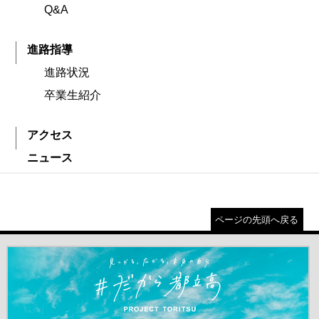
Q&A
進路指導
進路状況
卒業生紹介
アクセス
ニュース
ページの先頭へ戻る
＃だから都立高（別ウインドウが開きます）