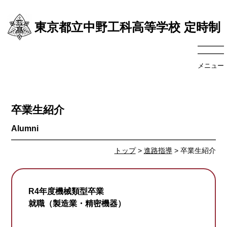
東京都立中野工科高等学校 定時制
メニュー
卒業生紹介
トップ
>
進路指導
> 卒業生紹介
R4年度機械類型卒業
就職（製造業・精密機器）