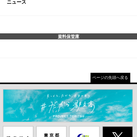
ニュース
資料保管庫
ページの先頭へ戻る
＃だから都立高（別ウインドウが開きます）
都庁総合ホー
東京都教員委
中学校英語ス
X(旧Twitter)