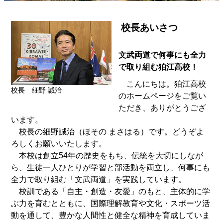
校長あいさつ
文武両道で何事にも全力
で取り組む狛江高校！
こんにちは。狛江高校
校長 細野 誠治
のホームページをご覧い
ただき、ありがとうござ
います。
校長の細野誠治（ほその まさはる）です。どうぞよ
ろしくお願いいたします。
本校は創立54年の歴史をもち、伝統を大切にしなが
ら、生徒一人ひとりが学習と部活動を両立し、何事にも
全力で取り組む「文武両道」を実践しています。
校訓である「自主・創造・友愛」のもと、主体的に学
ぶ力を育むとともに、国際理解教育や文化・スポーツ活
動を通して、豊かな人間性と健全な精神を育成していま