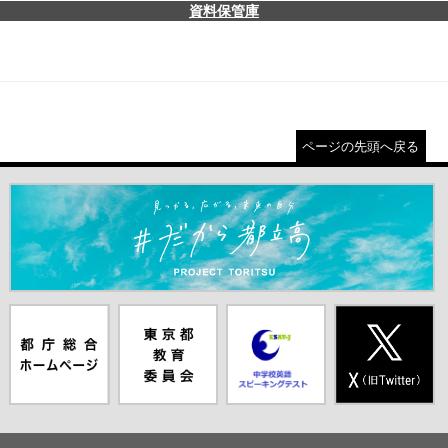
資料保管庫
ページの先頭へ戻る
＃だから都立高（別ウインドウが開きます）
都庁総合ホー
東京都教員委
中学校英語ス
X(旧Twitter)
ムページ（別
員会（別ウイ
ピーキングテ
（別ウインド
ウインドウが
ンドウが開き
スト（別ウイ
ウが開きま
開きます）
ます）
ンドウが開き
す）
ます）