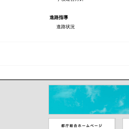
進路指導
進路状況
＃だから都立高（別ウインドウが開き
都庁総合ホームページ（別ウイ
東
ンドウが開きます）
ウ