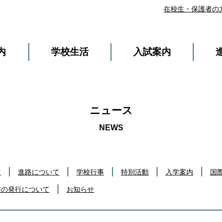
在校生・保護者の
内
学校生活
入試案内
ニュース
て
進路について
学校行事
特別活動
入学案内
国
書の発行について
お知らせ