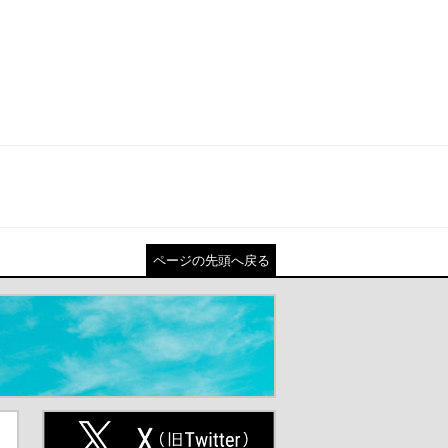
ページの先頭へ戻る
ト
X(旧Twitter)（別ウインドウが開
きます）