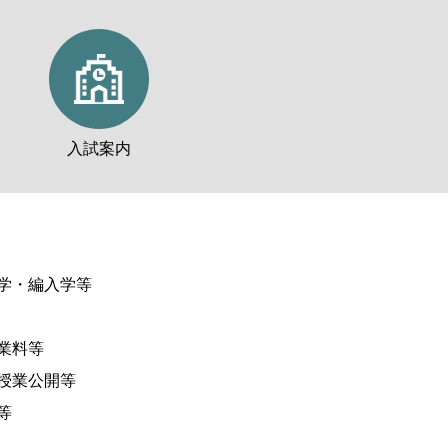
入試案内
学・編入学等
業料等
授業公開等
等