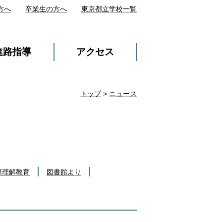
方へ
卒業生の方へ
東京都立学校一覧
進路指導
アクセス
トップ
>
ニュース
際理解教育
図書館より