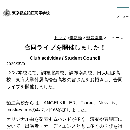
東京都立狛江高等学校
メニュー
トップ
>
部活動
>
軽音楽部
> ニュース
合同ライブを開催しました！
2026/05/01
12/27本校にて、調布北高校、調布南高校、日大明誠高
校、東海大学付属高輪台高校の皆さんをお招きし、合同
ライブを開催しました。
狛江高校からは、ANGELKILLER、Fiorae、Nova.lis、
moskeytoneの4バンドが参加しました。
オリジナル曲を発表するバンドが多く、演奏や表現面に
おいて、出演者・オーディエンスともに多くの学びを得