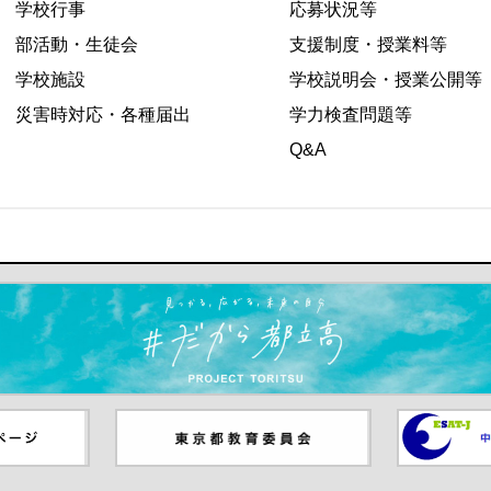
学校行事
応募状況等
部活動・生徒会
支援制度・授業料等
学校施設
学校説明会・授業公開等
災害時対応・各種届出
学力検査問題等
Q&A
ます）
ジ（別ウイ
東京都教員委員会（別ウインド
中学校英語
ウが開きます）
（別ウイン