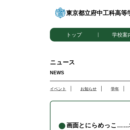
東京都立府中工科高等
トップ
学校案
ニュース
イベント
お知らせ
学年
画面とにらめっこ……3