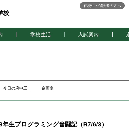
在校生・保護者の方へ
学校
内
学校生活
入試案内
今日の府中工
企画室
年生プログラミング奮闘記（R7/6/3）