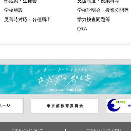
部活動・生徒会
支援制度・授業料等
学校施設
学校説明会・授業公開等
災害時対応・各種届出
学力検査問題等
Q&A
ます）
ジ（別ウイ
東京都教員委員会（別ウインド
中学校英語
ウが開きます）
（別ウイン
このサイトについて
アクセシビリティ方針