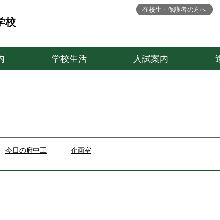
在校生・保護者の方へ
学校
内
学校生活
入試案内
今日の府中工
企画室