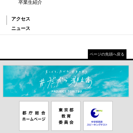
卒業生紹介
アクセス
ニュース
ページの先頭へ戻る
＃だから都立高（別ウインドウが開きます）
都庁総合ホー
東京都教員委
中学校英語ス
ムページ（別
員会（別ウイ
ピーキングテ
ウインドウが
ンドウが開き
スト（別ウイ
開きます）
ます）
ンドウが開き