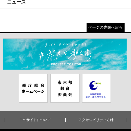
ニュース
ページの先頭へ戻る
＃だから都立高（別ウインドウが開きます）
都庁総合ホー
東京都教員委
中学校英語ス
ムページ（別
員会（別ウイ
ピーキングテ
ウインドウが
ンドウが開き
スト（別ウイ
開きます）
ます）
ンドウが開き
ます）
このサイトについて
アクセシビリティ方針