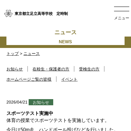
東京都立足立高等学校 定時制
メニュー
ニュース
トップ
>
ニュース
お知らせ
在校生・保護者の方
受検生の方
ホームページご覧の皆様
イベント
2026/04/21
お知らせ
スポーツテスト実施中
体育の授業でスポーツテストを実施しています。
今日は50m走、ハンドボール投げなどを行いました。