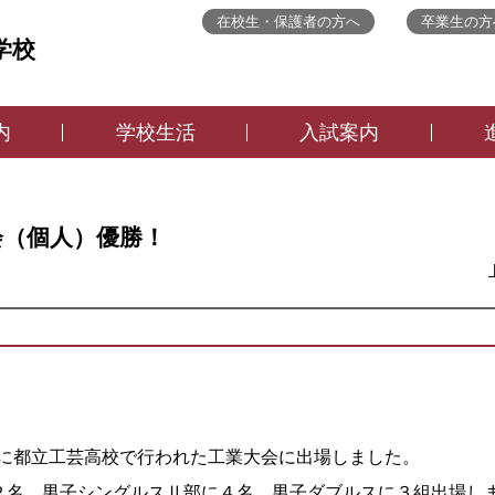
在校生・保護者の方へ
卒業生の方
学校
内
学校生活
入試案内
会（個人）優勝！
日に都立工芸高校で行われた工業大会
に出場しました。
２名、男子シングルスⅡ部に４名、男子ダブルスに３組出場し