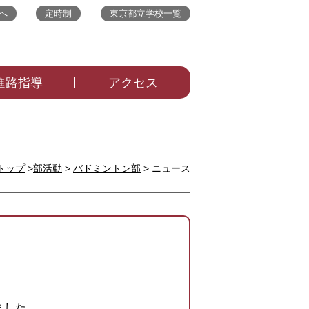
へ
定時制
東京都立学校一覧
進路指導
アクセス
トップ
>
部活動
>
バドミントン部
> ニュース
ました。