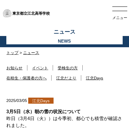
東京都立江北高等学校
メニュー
ニュース
トップ
>
ニュース
お知らせ
イベント
受検生の方
在校生・保護者の方へ
江北だより
江北Days
2025/03/05
江北Days
3月5日（水）朝の雪の状況について
昨日（3月4日（火））は今季初、都心でも積雪が確認さ
れました。