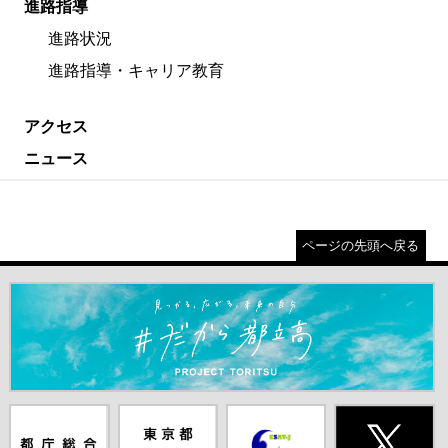
進路指導
進路状況
進路指導・キャリア教育
アクセス
ニュース
ページの先頭へ戻る
＃だから都立高（別ウインドウが開きます）
都庁総合ホー
東京都教員委
中学校英語ス
X(旧Twitter)
ムページ（別
員会（別ウイ
ピーキングテ
（別ウインド